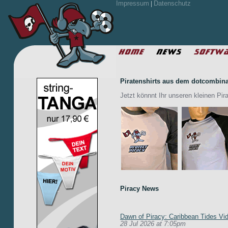
Impressum
Datenschutz
|
Piratenshirts aus dem dotcombina
Jetzt könnnt Ihr unseren kleinen Pir
Piracy News
Dawn of Piracy: Caribbean Tides Vi
28 Jul 2026 at 7:05pm