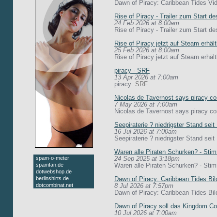
Dawn of Piracy: Caribbean Tides V
Rise of Piracy - Trailer zum Start d
24 Feb 2026 at 8:00am
Rise of Piracy - Trailer zum Start 
Rise of Piracy jetzt auf Steam erhält
25 Feb 2026 at 8:00am
Rise of Piracy jetzt auf Steam erhäl
piracy - SRF
13 Apr 2026 at 7:00am
piracy
SRF
Nicolas de Tavernost says piracy co
7 May 2026 at 7:00am
Nicolas de Tavernost says piracy c
Seepiraterie ? niedrigster Stand sei
16 Jul 2026 at 7:00am
Seepiraterie ? niedrigster Stand sei
Waren alle Piraten Schurken? - Stimm
spam-o-meter
24 Sep 2025 at 3:18pm
spamfan.de
Waren alle Piraten Schurken? - Sti
dotwebshop.de
berlinshirts.de
Dawn of Piracy: Caribbean Tides Bi
dotcombinat.net
8 Jul 2026 at 7:57pm
Dawn of Piracy: Caribbean Tides Bi
Dawn of Piracy soll das Kingdom Com
10 Jul 2026 at 7:00am